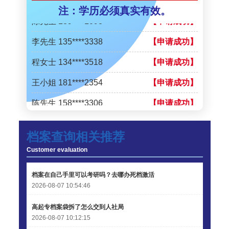
注：学历必须真实有效。
陈先生 189****1098
【申请成功】
李先生 135****3338
【申请成功】
程女士 134****3518
【申请成功】
王小姐 181****2354
【申请成功】
陈先生 158****3306
【申请成功】
李先生 137****1923
【申请成功】
档案查询相关推荐
程女士 136****3253
【申请成功】
Customer evaluation
王小姐 185****2848
【申请成功】
档案在自己手里可以考研吗？去哪办死档激活
陈先生 189****1098
【申请成功】
2026-08-07 10:54:46
李先生 135****3338
【申请成功】
高起专档案袋拆了怎么交到人社局
2026-08-07 10:12:15