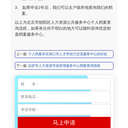
陈先生 158****3306
【申请成功】
3、
如果毕业
2
年后，我们可以去户籍所地查询我们的档
李先生 137****1923
【申请成功】
案。
以上为北京市朝阳区人力资源公共服务中心个人档案查
程女士 136****3253
【申请成功】
询流程
，如果有任何不明白的地方可以随时咨询优选智
嘉档案服务中心。
王小姐 185****2848
【申请成功】
陈先生 189****1098
【申请成功】
上一篇:
个人档案存在海口市人才劳动力交流服务中心的好处
李先生 135****3338
【申请成功】
下一篇:
拉萨市人力资源市场管理服务中心档案查询指南
程女士 134****3518
【申请成功】
王小姐 181****2354
【申请成功】
陈先生 158****3306
【申请成功】
李先生 137****1923
【申请成功】
程女士 136****3253
【申请成功】
马上申请
王小姐 185****2848
【申请成功】