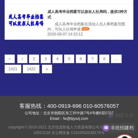
成人高考毕业档案可以放在人社局吗，提供3种方
式
成人高考毕业档案在流动人员人事档案范围
内，可向人社局申请
2026-08-07 14:33:12
«
1
2
3
4
5
6
7
8
...
1421
1422
»
客服热线：
400-0919-696
010-60576057
公司地址：北京市朝阳区东三环中路7号4号楼6层0707
档案丢失
Email：
fw@bjyxzj.com
非统招建档
copyright © 2010-2021 北京优选智嘉人力资源有限公司 版权所有
京ICP备
18023218
京公网安备 11010502038176号