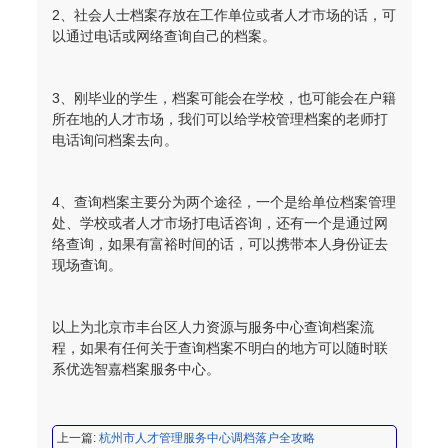
2、
社会人士档案存放在工作单位或者人才市场的话，可
以通过电话或网络查询自己的档案。
3、
刚毕业的学生，档案可能会在学校，也可能会在户籍
所在地的人才市场，我们可以给学校管理档案的老师打
电话询问档案去向。
程女士 134****3518
【申请成功】
4、
查询档案主要分为两个途径，一个是给单位档案管理
王小姐 181****2354
【申请成功】
处、学校或者人才市场打电话咨询，还有一个是通过网
络查询，如果有富裕时间的话，可以携带本人身份证去
陈先生 158****3306
【申请成功】
现场查询。
李先生 137****1923
【申请成功】
程女士 136****3253
【申请成功】
以上为北京市丰台区人力资源与服务中心查询档案流
程，如果有任何关于查询档案不明白的地方可以随时联
王小姐 185****2848
【申请成功】
系优选智嘉档案服务中心。
陈先生 189****1098
【申请成功】
上一篇:
杭州市人才管理服务中心调档落户全攻略
李先生 135****3338
【申请成功】