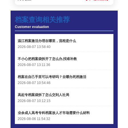
李先生 137****1923
【申请成功】
档案查询相关推荐
程女士 136****3253
【申请成功】
Customer evaluation
王小姐 185****2848
【申请成功】
温江档案激活办理在哪里，流程是什么
陈先生 189****1098
【申请成功】
2026-08-07 13:58:40
李先生 135****3338
【申请成功】
不小心把档案袋拆开了怎么办,找谁补救
2026-08-07 13:11:36
档案在自己手里可以考研吗？去哪办死档激活
2026-08-07 10:54:46
高起专档案袋拆了怎么交到人社局
2026-08-07 10:12:15
业余成人高考专科档案放人才市场需要什么材料
2026-08-06 11:54:32