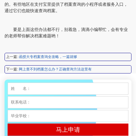
陈先生 158****3306
【申请成功】
的。有些地区在支付宝里提供了档案查询的小程序或者服务入口，
通过它们也能快速查询档案。
李先生 137****1923
【申请成功】
程女士 136****3253
【申请成功】
要是上面这些办法都不行，别着急，滴滴小编帮忙，会有专业
的老师帮你解决档案难题哟！
王小姐 185****2848
【申请成功】
陈先生 189****1098
【申请成功】
上一篇:
函授大专档案查询全攻略，一篇就够
李先生 135****3338
【申请成功】
下一篇:
网上查不到档案怎么办？正确查询方法这里有
程女士 134****3518
【申请成功】
王小姐 181****2354
【申请成功】
陈先生 158****3306
【申请成功】
李先生 137****1923
【申请成功】
程女士 136****3253
【申请成功】
马上申请
王小姐 185****2848
【申请成功】