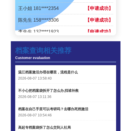
王小姐 181****2354
【申请成功】
陈先生 158****3306
【申请成功】
李先生 137****1923
【申请成功】
程女士 136****3253
【申请成功】
档案查询相关推荐
王小姐 185****2848
【申请成功】
Customer evaluation
陈先生 189****1098
【申请成功】
温江档案激活办理在哪里，流程是什么
李先生 135****3338
【申请成功】
2026-08-07 13:58:40
不小心把档案袋拆开了怎么办,找谁补救
2026-08-07 13:11:36
档案在自己手里可以考研吗？去哪办死档激活
2026-08-07 10:54:46
高起专档案袋拆了怎么交到人社局