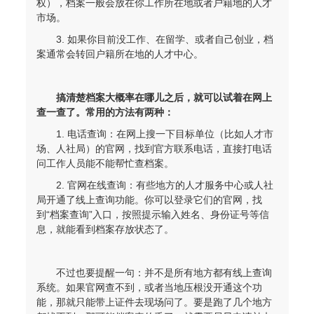
权），档案一般会放在你工作所在地或者户籍地的人才
市场。
3. 如果你目前没工作、在留学、或者自己创业，档
案通常会转回户籍所在地的人才中心。
搞清楚档案大概率在哪儿之后，就可以试着在网上
查一查了。常用的方法有两种：
1. 电话查询：在网上搜一下目标单位（比如人才市
场、人社局）的官网，找到官方联系电话，直接打电话
问工作人员能不能帮忙查档案。
程女士 134****3518
【申请成功】
2. 官网在线查询：有些地方的人才服务中心或人社
王小姐 181****2354
【申请成功】
局开通了线上查询功能。你可以登录它们的官网，找
到“档案查询”入口，按照提示输入姓名、身份证号等信
陈先生 158****3306
【申请成功】
息，就能看到档案存放状态了。
李先生 137****1923
【申请成功】
不过也要提醒一句：并不是所有地方都有线上查询
程女士 136****3253
【申请成功】
系统。如果官网查不到，或者当地压根没开通这个功
能，那就只能带上证件去现场问了。要是跑了几个地方
王小姐 185****2848
【申请成功】