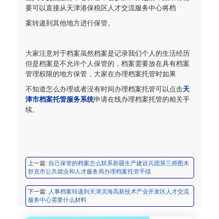
要可以直接从天津港保税区人才交流服务中心将档
案转递到其他地方进行保管。
程女士 134****3518
【申请成功】
大家注意对于档案虽然档案是记录我们个人的生活经历
王小姐 181****2354
【申请成功】
但是档案是不允许个人保管的，档案需要放在具有档案
陈先生 158****3306
【申请成功】
管理权限的地方保管，大家在办理档案托管时如果
不知道怎么办理或者没有时间办理档案托管可以点击
天
李先生 137****1923
【申请成功】
津市档案托管服务系统
申请在线办理档案托管的相关手
续。
程女士 136****3253
【申请成功】
王小姐 185****2848
【申请成功】
陈先生 189****1098
【申请成功】
上一篇:
自己保管的档案怎么联系新疆生产建设兵团第三师图木
李先生 135****3338
【申请成功】
舒克市公共就业和人才服务局办理档案托管手续
程女士 134****3518
【申请成功】
下一篇:
人事档案转递到天津滨海高新技术产业开发区人才交流
服务中心需要什么材料
王小姐 181****2354
【申请成功】