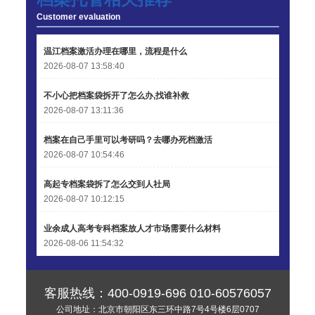
王小姐 185****2848
【申请成功】
Customer evaluation
陈先生 189****1098
【申请成功】
温江档案激活办理在哪里，流程是什么
李先生 135****3338
【申请成功】
2026-08-07 13:58:40
不小心把档案袋拆开了怎么办,找谁补救
2026-08-07 13:11:36
档案在自己手里可以考研吗？去哪办死档激活
2026-08-07 10:54:46
高起专档案袋拆了怎么交到人社局
2026-08-07 10:12:15
业余成人高考专科档案放人才市场需要什么材料
2026-08-06 11:54:32
客服热线：
400-0919-696
010-60576057
公司地址：北京市朝阳区东三环中路7号4号楼6层0707