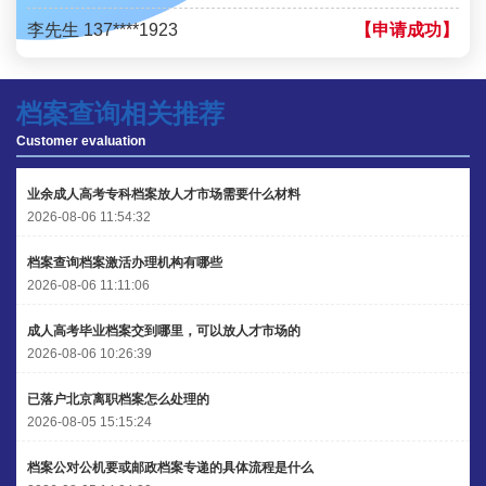
李先生 137****1923
【申请成功】
程女士 136****3253
【申请成功】
档案查询相关推荐
王小姐 185****2848
【申请成功】
Customer evaluation
陈先生 189****1098
【申请成功】
业余成人高考专科档案放人才市场需要什么材料
李先生 135****3338
【申请成功】
2026-08-06 11:54:32
档案查询档案激活办理机构有哪些
2026-08-06 11:11:06
成人高考毕业档案交到哪里，可以放人才市场的
2026-08-06 10:26:39
已落户北京离职档案怎么处理的
2026-08-05 15:15:24
档案公对公机要或邮政档案专递的具体流程是什么