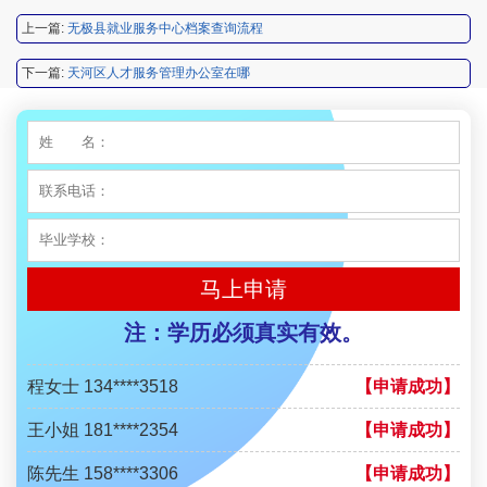
上一篇:
无极县就业服务中心档案查询流程
程女士 134****3518
【申请成功】
下一篇:
天河区人才服务管理办公室在哪
王小姐 181****2354
【申请成功】
陈先生 158****3306
【申请成功】
李先生 137****1923
【申请成功】
程女士 136****3253
【申请成功】
王小姐 185****2848
【申请成功】
马上申请
陈先生 189****1098
【申请成功】
注：学历必须真实有效。
李先生 135****3338
【申请成功】
程女士 134****3518
【申请成功】
王小姐 181****2354
【申请成功】
陈先生 158****3306
【申请成功】