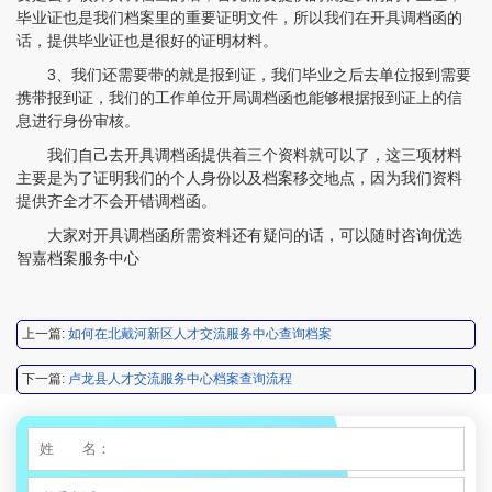
毕业证也是我们档案里的重要证明文件，所以我们在开具调档函的
话，提供毕业证也是很好的证明材料。
3、我们还需要带的就是报到证，我们毕业之后去单位报到需要
程女士 134****3518
【申请成功】
携带报到证，我们的工作单位开局调档函也能够根据报到证上的信
息进行身份审核。
王小姐 181****2354
【申请成功】
我们自己去开具调档函提供着三个资料就可以了，这三项材料
陈先生 158****3306
【申请成功】
主要是为了证明我们的个人身份以及档案移交地点，因为我们资料
提供齐全才不会开错调档函。
李先生 137****1923
【申请成功】
大家对开具调档函所需资料还有疑问的话，可以随时咨询优选
程女士 136****3253
【申请成功】
智嘉档案服务中心
王小姐 185****2848
【申请成功】
上一篇:
如何在北戴河新区人才交流服务中心查询档案
陈先生 189****1098
【申请成功】
下一篇:
卢龙县人才交流服务中心档案查询流程
李先生 135****3338
【申请成功】
程女士 134****3518
【申请成功】
王小姐 181****2354
【申请成功】