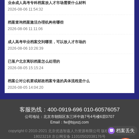
业余成人高考专科档案放人才市场需要什么材料
王小姐 185****2848
【申请成功】
2026-08-06 11:54:32
陈先生 189****1098
【申请成功】
档案查询档案激活办理机构有哪些
2026-08-06 11:11:06
李先生 135****3338
【申请成功】
成人高考毕业档案交到哪里，可以放人才市场的
2026-08-06 10:26:39
已落户北京离职档案怎么处理的
2026-08-05 15:15:24
档案公对公机要或邮政档案专递的具体流程是什么
2026-08-05 14:04:20
客服热线：
400-0919-696
010-60576057
公司地址：北京市朝阳区东三环中路7号4号楼6层0707
Email：
fw@bjyxzj.com
档案丢失
copyright © 2010-2021 北京优选智嘉人力资源有限公司 版权所有
京ICP备
18023218
京公网安备 11010502038176号