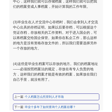
中心，这样我们就可以存储档案，这样我们就可以把我
们的档案变成人事档案，开始计算我的工作年限。
(3)毕业生在人才交流中心存档时，我们会拿到人才交流
程女士 134****3518
【申请成功】
中心出具的存档证明。如果以后要存档，可以根据这个
凭证存档，存放相关的工作资料。对于进入国企的，可
王小姐 181****2354
【申请成功】
以将档案交给国企保管。如果你在私企工作，那么这样
的地方是没有资格存放文件的，所以我们需要选择另外
陈先生 158****3306
【申请成功】
一个存放的地方。
李先生 137****1923
【申请成功】
程女士 136****3253
【申请成功】
(4)这些是毕业生档案可以存放的地方。我们的档案地址
——必须按照档案法的规定，存放在有专人负责的地
王小姐 185****2848
【申请成功】
方，这样我们的档案才能是有效的档案，如果放在我们
自己手里，就没有用了。
陈先生 189****1098
【申请成功】
李先生 135****3338
【申请成功】
上一篇:
个人档案怎么托管到人才市场
程女士 134****3518
【申请成功】
下一篇:
毕业十多年了如何查询个人档案在哪？