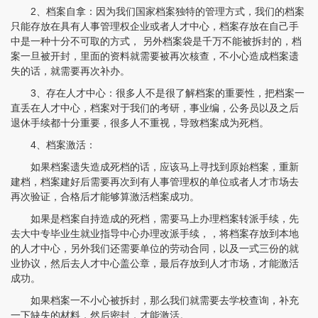
2、档案自拿：因为我们国家档案独特的管理方式，我们的档案
只能存放在具有人事管理权企业或者人才中心，档案存放在自己手
中是一种十分不可取的方式， 另外档案袋是千万不能被拆封的，档
案一旦被开封，里面的资料就需要被再次核查，不小心造成档案遗
失的话，就需要再次补办。
3、存在人才中心：很多人不是很了解档案的重要性，把档案一
直丢在人才中心，档案对于我们的考研，事业编，公务员以及之后
退休手续都十分重要，很多人不重视，导致档案成为死档。
4、档案激活：
如果档案遗失造成死档的话，应该马上寻找到原始档案，重新
建档，档案建好后需要再次到有人事管理权的单位或者人才市场去
再次验证，合格后才能够算激活档案成功。
如果是档案自持造成的死档，需要马上办理档案转派手续，先
去大中专毕业生就业指导中心办理改派手续，，将档案存放到本地
的人才中心，另外我们还需要单位的劳动合同，以及一式三份的就
业协议，然后去人才中心盖公章，最后存放到人才市场，才能激活
成功。
如果档案一不小心被拆封，那么我们就需要去学校查询，补充
一下缺失的材料，然后密封，才能激活。