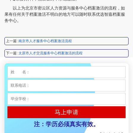
以上为北京市密云区人力资源与服务中心档案激活的流程，如
果有任何关于档案激活不明白的地方可以随时联系优选智嘉档案服
务中心。
程女士 134****3518
【申请成功】
上一篇:
南京市人才服务中心档案激活流程
王小姐 181****2354
【申请成功】
下一篇:
太原市人才交流服务中心档案激活的流程
陈先生 158****3306
【申请成功】
李先生 137****1923
【申请成功】
程女士 136****3253
【申请成功】
王小姐 185****2848
【申请成功】
陈先生 189****1098
【申请成功】
马上申请
李先生 135****3338
【申请成功】
注：学历必须真实有效。