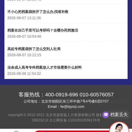
程女士 136****3253
【申请成功】
不小心把档案袋拆开了怎么办,找谁补救
王小姐 185****2848
【申请成功】
2026-08-07 13:11:36
陈先生 189****1098
【申请成功】
档案在自己手里可以考研吗？去哪办死档激活
2026-08-07 10:54:46
李先生 135****3338
【申请成功】
高起专档案袋拆了怎么交到人社局
2026-08-07 10:12:15
业余成人高考专科档案放人才市场需要什么材料
2026-08-06 11:54:32
客服热线：
400-0919-696
010-60576057
档案在手里
公司地址：北京市朝阳区东三环中路7号4号楼6层0707
Email：
fw@bjyxzj.com
档案丢失
copyright © 2010-2021 北京优选智嘉人力资源有限公司 版权所有
京ICP备
18023218
京公网安备 11010502038176号