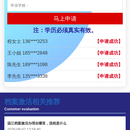
王小姐 181****2354
【申请成功】
陈先生 158****3306
【申请成功】
马上申请
李先生 137****1923
【申请成功】
注：学历必须真实有效。
程女士 136****3253
【申请成功】
王小姐 185****2848
【申请成功】
陈先生 189****1098
【申请成功】
李先生 135****3338
【申请成功】
程女士 134****3518
【申请成功】
王小姐 181****2354
【申请成功】
档案激活相关推荐
Customer evaluation
陈先生 158****3306
【申请成功】
李先生 137****1923
【申请成功】
温江档案激活办理在哪里，流程是什么
2026-08-07 13:58:40