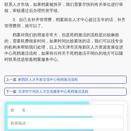
联系人才市场，如果档案被拆开，我们需要尽快到有关单位进行审
核，审核通过后办理托管手续。
3、自己去补齐管理费，档案留在人才中心超过五年的话，补齐
管理费用，就可以了。
程女士 134****3518
【申请成功】
档案对我们的用途非常大，但是死档激活的流程是比较麻烦
的，需要耗费很多时间，如果时间比较紧张的话，我们可以找专业
王小姐 181****2354
【申请成功】
的机构来帮助我们处理，以上为天津市滨海新区人力资源发展促进
中心死档激活流程，如果有任何关于死档激活不明白的地方可以随
陈先生 158****3306
【申请成功】
时联系优选智嘉档案服务中心。
李先生 137****1923
【申请成功】
程女士 136****3253
【申请成功】
上一篇:
桥西区人才开发交流中心死档激活流程
王小姐 185****2848
【申请成功】
下一篇:
天津市宁河区人才交流服务中心死档激活流程
陈先生 189****1098
【申请成功】
李先生 135****3338
【申请成功】
程女士 134****3518
【申请成功】