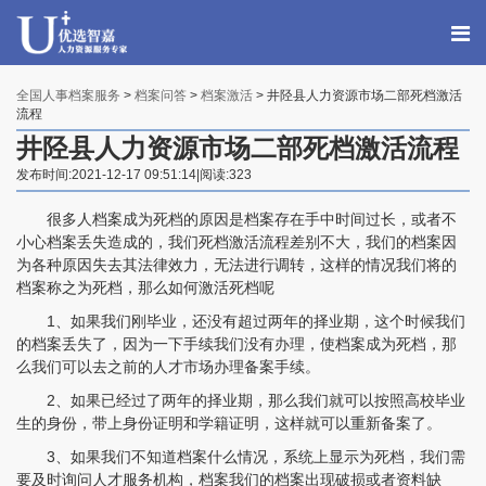
全国人事档案服务
>
档案问答
>
档案激活
> 井陉县人力资源市场二部死档激活
流程
井陉县人力资源市场二部死档激活流程
发布时间:2021-12-17 09:51:14|阅读:323
很多人档案成为死档的原因是档案存在手中时间过长，或者不
小心档案丢失造成的，我们死档激活流程差别不大，我们的档案因
为各种原因失去其法律效力，无法进行调转，这样的情况我们将的
档案称之为死档，那么如何激活死档呢
1、如果我们刚毕业，还没有超过两年的择业期，这个时候我们
的档案丢失了，因为一下手续我们没有办理，使档案成为死档，那
么我们可以去之前的人才市场办理备案手续。
2、如果已经过了两年的择业期，那么我们就可以按照高校毕业
生的身份，带上身份证明和学籍证明，这样就可以重新备案了。
程女士 134****3518
【申请成功】
3、如果我们不知道档案什么情况，系统上显示为死档，我们需
要及时询问人才服务机构，档案我们的档案出现破损或者资料缺