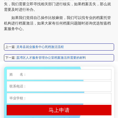
王小姐 181****2354
【申请成功】
失，我们需要立即寻找相关部门进行核实，如果档案丢失，那么就
需要及时进行补办。
陈先生 158****3306
【申请成功】
如果我们觉得自己操作比较麻烦，我们可以找专业的档案托管
李先生 137****1923
【申请成功】
机构进行档案激活，如果大家有任何档案问题随时咨询优选智嘉档
案服务中心。
程女士 136****3253
【申请成功】
王小姐 185****2848
【申请成功】
上一篇:
灵寿县就业服务中心死档激活流程
陈先生 189****1098
【申请成功】
下一篇:
荔湾区人才服务管理办公室档案激活所需要的材料
李先生 135****3338
【申请成功】
程女士 134****3518
【申请成功】
王小姐 181****2354
【申请成功】
陈先生 158****3306
【申请成功】
李先生 137****1923
【申请成功】
马上申请
程女士 136****3253
【申请成功】