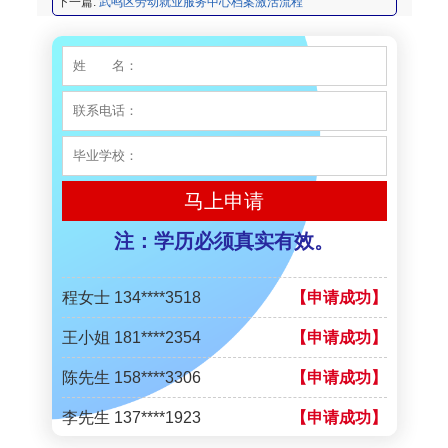
下一篇:
武鸣区劳动就业服务中心档案激活流程
王小姐 181****2354
【申请成功】
陈先生 158****3306
【申请成功】
李先生 137****1923
【申请成功】
程女士 136****3253
【申请成功】
王小姐 185****2848
【申请成功】
马上申请
陈先生 189****1098
【申请成功】
注：学历必须真实有效。
李先生 135****3338
【申请成功】
程女士 134****3518
【申请成功】
王小姐 181****2354
【申请成功】
陈先生 158****3306
【申请成功】
李先生 137****1923
【申请成功】