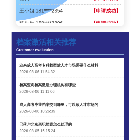
王小姐 181****2354
【申请成功】
陈先生 158****3306
【申请成功】
李先生 137****1923
【申请成功】
档案激活相关推荐
程女士 136****3253
【申请成功】
Customer evaluation
王小姐 185****2848
【申请成功】
业余成人高考专科档案放人才市场需要什么材料
陈先生 189****1098
【申请成功】
2026-08-06 11:54:32
李先生 135****3338
【申请成功】
档案查询档案激活办理机构有哪些
2026-08-06 11:11:06
成人高考毕业档案交到哪里，可以放人才市场的
2026-08-06 10:26:39
已落户北京离职档案怎么处理的
2026-08-05 15:15:24