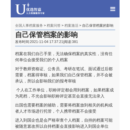
全国人事档案服务
>
档案问答
>
档案激活
> 自己保管档案的影响
自己保管档案的影响
发布时间:2021-11-04 17:37:21|阅读:381
档案在我们自己手里，无法确保档案的真实性，没有任
何单位会接受我们的个人档案
对于教师资格证、公务员、考研在笔试、面试通过后都
程女士 134****3518
【申请成功】
需要，档案得审核，如果我们自己保管档案，并不会被
承认，所以会影响我们的报考审核
王小姐 181****2354
【申请成功】
个人在工作单位，职称评定都会用到档案，如果档案成
陈先生 158****3306
【申请成功】
为死档，不光会影响职称评定甚至会直接无法录入
出国也需要档案的辅助，需要将档案放到相关的机构或
李先生 137****1923
【申请成功】
者人才市场进行托管，个人携带档案不会接受
程女士 136****3253
【申请成功】
进入到国企也是会严格审查个人档案，自持的档案可能
被随意篡改所以自持档案会直接影响进入到国企单位
王小姐 185****2848
【申请成功】