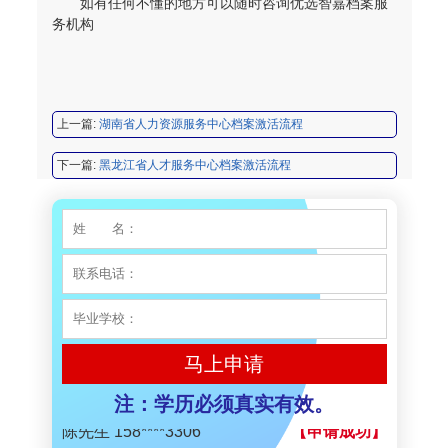
如有任何不懂的地方可以随时咨询优选智嘉档案服
务机构
程女士 134****3518
【申请成功】
王小姐 181****2354
【申请成功】
陈先生 158****3306
【申请成功】
上一篇:
湖南省人力资源服务中心档案激活流程
李先生 137****1923
【申请成功】
下一篇:
黑龙江省人才服务中心档案激活流程
程女士 136****3253
【申请成功】
王小姐 185****2848
【申请成功】
陈先生 189****1098
【申请成功】
李先生 135****3338
【申请成功】
程女士 134****3518
【申请成功】
马上申请
王小姐 181****2354
【申请成功】
注：学历必须真实有效。
陈先生 158****3306
【申请成功】