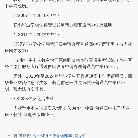
中学习经历。
3>2007年至2010年毕业
联系毕业学校学籍管理员申请办理普通高中学历证明
4>2011年至2024年毕业
l 联系毕业学校学籍管理员申请办理普通高中学历证明（与毕业
证同等效力）;
l 毕业学生本人持身份证原件到济南市教育招生考试院（市中区
程女士 134****3518
【申请成功】
经二路）服务大厅通过自助设备申请办理普通高中学历证明。
王小姐 181****2354
【申请成功】
另外，2020年至2024年毕业学生开具普通高中学历证明后，原
毕业证防伪信息将失效；若之前已开具过纸质版普通高中学历证
陈先生 158****3306
【申请成功】
明，暂无法再次开具。
李先生 137****1923
【申请成功】
5>2025年及之后毕业
毕业学生本人认证登录“爱山东”APP，搜索“普通高中电子毕业
程女士 136****3253
【申请成功】
证下载”获取电子版毕业证。
王小姐 185****2848
【申请成功】
陈先生 189****1098
【申请成功】
上一篇:
普通高中毕业证补办所需材料和时间介绍