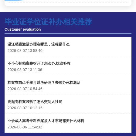
陈先生 158****3306
【申请成功】
李先生 137****1923
【申请成功】
毕业证学位证补办相关推荐
Customer evaluation
程女士 136****3253
【申请成功】
王小姐 185****2848
【申请成功】
温江档案激活办理在哪里，流程是什么
2026-08-07 13:58:40
陈先生 189****1098
【申请成功】
不小心把档案袋拆开了怎么办,找谁补救
李先生 135****3338
【申请成功】
2026-08-07 13:11:36
档案在自己手里可以考研吗？去哪办死档激活
2026-08-07 10:54:46
高起专档案袋拆了怎么交到人社局
2026-08-07 10:12:15
业余成人高考专科档案放人才市场需要什么材料
2026-08-06 11:54:32