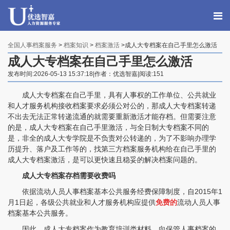
全国人事档案服务
>
档案知识
>
档案激活
>成人大专档案在自己手里怎么激活
成人大专档案在自己手里怎么激活
发布时间:2026-05-13 15:37:18|作者：优选智嘉|阅读:151
成人大专档案在自己手里，具有人事权的工作单位、公共就业
和人才服务机构接收档案要求必须公对公的，那成人大专档案转递
不出去无法正常转递流通的就需要重新激活才能存档。但需要注意
的是，成人大专档案在自己手里激活，与全日制大专档案不同的
是，非全的成人大专学院是不负责对公转递的，为了不影响办理学
历提升、落户及工作等的，找第三方档案服务机构给在自己手里的
成人大专档案激活，是可以更快速且稳妥的解决档案问题的。
成人大专档案存档需要收费吗
依据流动人员人事档案基本公共服务经费保障制度，自2015年1
月1日起，各级公共就业和人才服务机构应提供
免费的
流动人员人事
档案基本公共服务。
因此，成人大专档案作为教育培训类材料，向保管人事档案的