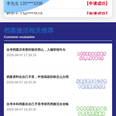
李先生 135****3338
【申请成功】
程女士 134****3518
【申请成功】
王小姐 181****2354
【申请成功】
档案激活相关推荐
陈先生 158****3306
【申请成功】
Customer evaluation
李先生 137****1923
【申请成功】
自考档案没有密封能存档么，入编审核咋办
程女士 136****3253
【申请成功】
2026-08-07 17:39:16
王小姐 185****2848
【申请成功】
陈先生 189****1098
【申请成功】
档案资料在自己手里，申报高级职称怎么办理
2026-08-07 16:25:30
李先生 135****3338
【申请成功】
自考本科档案在自己手里考研死档激活全攻略
2026-08-07 15:35:20