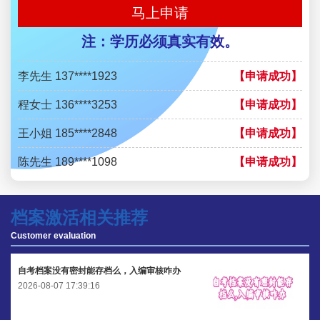
马上申请
王小姐 181****2354
【申请成功】
注：学历必须真实有效。
陈先生 158****3306
【申请成功】
李先生 137****1923
【申请成功】
程女士 136****3253
【申请成功】
王小姐 185****2848
【申请成功】
陈先生 189****1098
【申请成功】
李先生 135****3338
【申请成功】
档案激活相关推荐
程女士 134****3518
【申请成功】
Customer evaluation
王小姐 181****2354
【申请成功】
自考档案没有密封能存档么，入编审核咋办
陈先生 158****3306
【申请成功】
2026-08-07 17:39:16
李先生 137****1923
【申请成功】