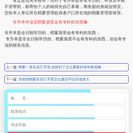
肯定是优先学校寄！但对于专升本是非全学历的，毕业后学校
不管寄的，邮寄给个人的就得先自己拿着，再依据自身就业情况，
交给本人单位所在档案管理处或者户口所在地的档案管理室保管。
专升本毕业后档案袋里会有专科的东西嘛
程女士 134****3518
【申请成功】
专升本是全日制学历的，档案袋里会有专科的东西；
专升本是非全日制学历的，档案袋里不会有专科的东西，但会有专
王小姐 181****2354
【申请成功】
业的报名信息。
陈先生 158****3306
【申请成功】
上一篇:
档案一直在自己手里,也拆封了怎么重新封存补救攻略
李先生 137****1923
【申请成功】
下一篇:
非统招档案在自己手里怎么激活可以存放多久
程女士 136****3253
【申请成功】
王小姐 185****2848
【申请成功】
陈先生 189****1098
【申请成功】
李先生 135****3338
【申请成功】
程女士 134****3518
【申请成功】