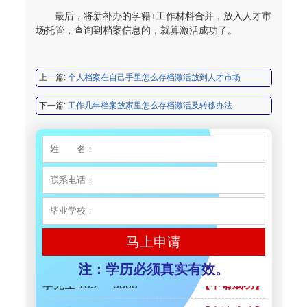
王小姐 185****2848
【申请成功】
最后，将新补办的学籍+工作材料合并，放入人才市
场托管，查询到档案信息的，就算激活成功了。
陈先生 189****1098
【申请成功】
李先生 135****3338
【申请成功】
上一篇:
个人档案在自己手里怎么存档激活放到人才市场
程女士 134****3518
【申请成功】
下一篇:
工作几年档案放家里怎么存档激活及转移办法
王小姐 181****2354
【申请成功】
陈先生 158****3306
【申请成功】
李先生 137****1923
【申请成功】
程女士 136****3253
【申请成功】
王小姐 185****2848
【申请成功】
马上申请
陈先生 189****1098
【申请成功】
注：学历必须真实有效。
李先生 135****3338
【申请成功】