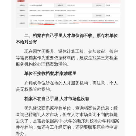
二、档案在自己手里人才单位都不收、原存档单位
不给对公寄
现在因学历提升、退休计算工龄、参加政审、落户
等需要档案作为重要依据材料的，建议是找第三方档案
服务机构给办理档案激活的。
单位不接收档案,档案放哪里
程女士 134****3518
【申请成功】
户籍或单位所在地的人才服务机构，需注意，个人
是无权保管档案的。
王小姐 181****2354
【申请成功】
档案不在自己手里,人才市场也没有
陈先生 158****3306
【申请成功】
优先建议联系原存档单位，查询档案转递信息；经
李先生 137****1923
【申请成功】
查询已转递到人才市场，但在人才市场查询不到的就是
丢失了，是需要依据高中-大学的顺序到校补办学籍档案
程女士 136****3253
【申请成功】
并存档的；如还有工作经历的，还需要联系原单位申请
补办。