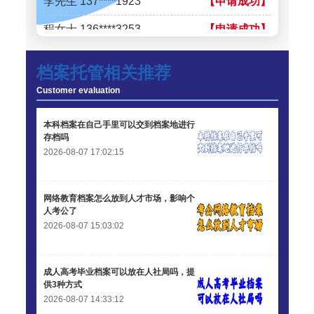
程女士 136****3253
【申请成功】
王小姐 185****2848
【申请成功】
档案托管相关推荐
陈先生 189****1098
【申请成功】
Customer evaluation
李先生 135****3338
【申请成功】
本科档案在自己手里可以交到档案地进行
程女士 134****3518
【申请成功】
存档吗
2026-08-07 17:02:15
王小姐 181****2354
【申请成功】
陈先生 158****3306
【申请成功】
网络教育档案怎么放到人才市场，影响个
人考公了
李先生 137****1923
【申请成功】
2026-08-07 15:03:02
程女士 136****3253
【申请成功】
成人高考毕业档案可以放在人社局吗，提
王小姐 185****2848
【申请成功】
供3种方式
2026-08-07 14:33:12
陈先生 189****1098
【申请成功】