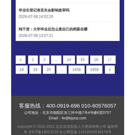
毕业生登记表丢失会影响政审吗
2026-07-08 14:02:26
纯干货：大学毕业后怎么查自己的档案在哪
2026-07-08 13:07:21
«
1
2
...
14
15
16
17
18
19
20
...
1458
1459
»
客服热线：
400-0919-696
010-60576057
公司地址：北京市朝阳区东三环中路7号4号楼6层0707
Email：
fw@bjyxzj.com
copyright © 2010-2021 北京优选智嘉人力资源有限公司 版权所
有
京ICP备18023218
京公网安备 11010502038176号