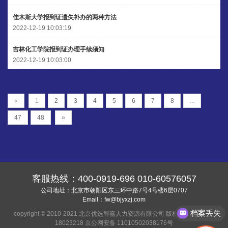
佳木斯大学报到证遗失补办的两种方法
2022-12-19 10:03:19
吉林化工学院报到证办理手续须知
2022-12-19 10:03:00
«
1
2
3
4
5
6
7
8
...
47
48
»
客服热线：
400-0919-696
010-60576057
公司地址：北京市朝阳区东三环中路7号4号楼6层0707
Email：
fw@bjyxzj.com
档案丢失
copyright © 2010-2021 北京优选智嘉人力资源有限公司 版权所有
京ICP备
18023218
京公网安备 11010502038176号