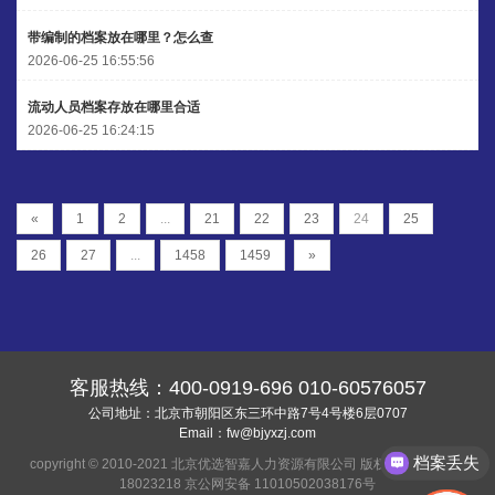
带编制的档案放在哪里？怎么查
2026-06-25 16:55:56
流动人员档案存放在哪里合适
2026-06-25 16:24:15
«
1
2
...
21
22
23
24
25
26
27
...
1458
1459
»
客服热线：
400-0919-696
010-60576057
公司地址：北京市朝阳区东三环中路7号4号楼6层0707
Email：
fw@bjyxzj.com
档案丢失
copyright © 2010-2021 北京优选智嘉人力资源有限公司 版权所有
京ICP备
18023218
京公网安备 11010502038176号