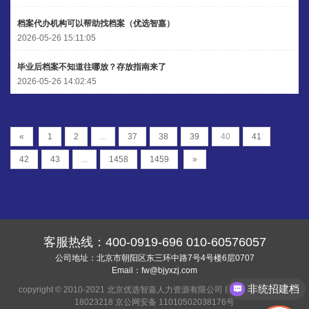
档案代办机构可以帮助找档案（优选智嘉）
2026-05-26 15:11:05
毕业后档案不知道往哪放？存放指南来了
2026-05-26 14:02:45
«
1
2
...
37
38
39
40
41
42
43
...
1458
1459
»
客服热线：
400-0919-696
010-60576057
公司地址：北京市朝阳区东三环中路7号4号楼6层0707
Email：
fw@bjyxzj.com
非统招建档
copyright © 2010-2021 北京优选智嘉人力资源有限公司 版权所有
京ICP备
18023218
京公网安备 11010502038176号