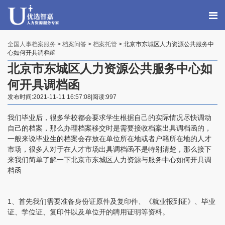
全国人事档案服务
>
档案问答
>
档案托管
> 北京市东城区人力资源公共服务中
心如何开具调档函
北京市东城区人力资源公共服务中心如
何开具调档函
发布时间:2021-11-11 16:57:08|阅读:997
我们毕业后，很多学校都会要求学生根据自己的实际情况尽快调动
自己的档案，那么办理档案移交时是需要接收档案出具调档函的，
一般来说毕业生的档案会存放在单位所在地或者户籍所在地的人才
市场，很多人对于在人才市场出具调档函不是特别清楚，那么接下
来我们简单了解一下北京市东城区人力资源与服务中心如何开具调
档函
1、
首先我们需要准备身份证原件及复印件、《就业报到证》、毕业
证、学位证、复印件以及单位开的聘用证明等资料。