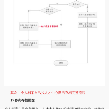
其次，个人档案自己找人才中心激活存档完整流程
1>咨询存档提交