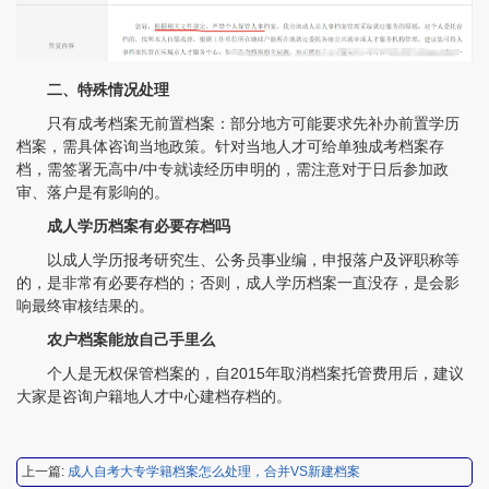
二、特殊情况处理
只有成考档案无前置档案：部分地方可能要求先补办前置学历
档案，需具体咨询当地政策。针对当地人才可给单独成考档案存
档，需签署无高中/中专就读经历申明的，需注意对于日后参加政
审、落户是有影响的。
成人学历档案有必要存档吗
以成人学历报考研究生、公务员事业编，申报落户及评职称等
的，是非常有必要存档的；否则，成人学历档案一直没存，是会影
程女士 134****3518
【申请成功】
响最终审核结果的。
王小姐 181****2354
【申请成功】
农户档案能放自己手里么
个人是无权保管档案的，自2015年取消档案托管费用后，建议
陈先生 158****3306
【申请成功】
大家是咨询户籍地人才中心建档存档的。
李先生 137****1923
【申请成功】
程女士 136****3253
【申请成功】
上一篇:
成人自考大专学籍档案怎么处理，合并VS新建档案